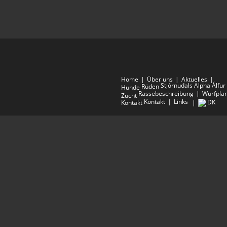
Home
Über uns
Aktuelles
Stjórnudals Alpha Álfur
Rüden
Hunde
Rassebeschreibung
Wurfpla
Zucht
Kontakt
Links
DK
Kontakt