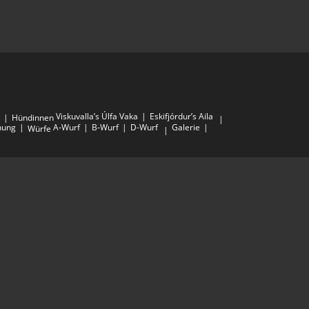
Viskuvalla’s Úlfa Vaka
Eskifjórdur’s Aila
Hündinnen
nung
A-Wurf
B-Wurf
D-Wurf
Galerie
Würfe