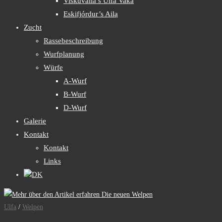
Viskuvalla’s Úlfa Vaka
Eskifjórdur’s Aila
Zucht
Rassebeschreibung
Wurfplanung
Würfe
A-Wurf
B-Wurf
D-Wurf
Galerie
Kontakt
Kontakt
Links
DK
Ulfa
/
Welpen