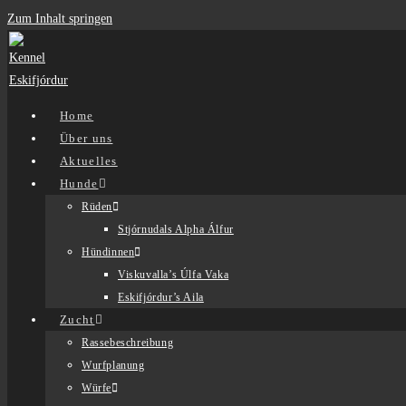
Zum Inhalt springen
Home
Über uns
Aktuelles
Hunde
Rüden
Stjórnudals Alpha Álfur
Hündinnen
Viskuvalla’s Úlfa Vaka
Eskifjórdur’s Aila
Zucht
Rassebeschreibung
Wurfplanung
Würfe