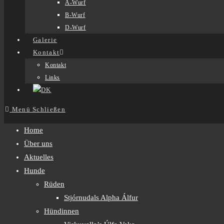
A-Wurf
B-Wurf
D-Wurf
Galerie
Kontakt
Kontakt
Links
DK
Menü
Schließen
Home
Über uns
Aktuelles
Hunde
Rüden
Stjórnudals Alpha Álfur
Hündinnen